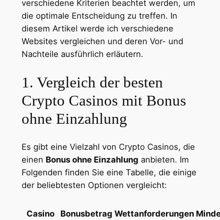
verschiedene Kriterien beachtet werden, um
die optimale Entscheidung zu treffen. In
diesem Artikel werde ich verschiedene
Websites vergleichen und deren Vor- und
Nachteile ausführlich erläutern.
1. Vergleich der besten
Crypto Casinos mit Bonus
ohne Einzahlung
Es gibt eine Vielzahl von Crypto Casinos, die
einen
Bonus ohne Einzahlung
anbieten. Im
Folgenden finden Sie eine Tabelle, die einige
der beliebtesten Optionen vergleicht:
Casino
Bonusbetrag
Wettanforderungen
Minde