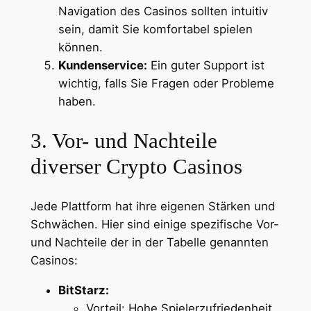
Navigation des Casinos sollten intuitiv
sein, damit Sie komfortabel spielen
können.
Kundenservice:
Ein guter Support ist
wichtig, falls Sie Fragen oder Probleme
haben.
3. Vor- und Nachteile
diverser Crypto Casinos
Jede Plattform hat ihre eigenen Stärken und
Schwächen. Hier sind einige spezifische Vor-
und Nachteile der in der Tabelle genannten
Casinos:
BitStarz:
Vorteil: Hohe Spielerzufriedenheit