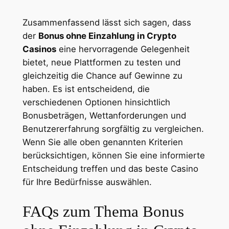
Zusammenfassend lässt sich sagen, dass
der
Bonus ohne Einzahlung in Crypto
Casinos
eine hervorragende Gelegenheit
bietet, neue Plattformen zu testen und
gleichzeitig die Chance auf Gewinne zu
haben. Es ist entscheidend, die
verschiedenen Optionen hinsichtlich
Bonusbeträgen, Wettanforderungen und
Benutzererfahrung sorgfältig zu vergleichen.
Wenn Sie alle oben genannten Kriterien
berücksichtigen, können Sie eine informierte
Entscheidung treffen und das beste Casino
für Ihre Bedürfnisse auswählen.
FAQs zum Thema Bonus