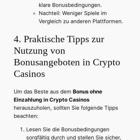
klare Bonusbedingungen.
Nachteil: Weniger Spiele im
Vergleich zu anderen Plattformen.
4. Praktische Tipps zur
Nutzung von
Bonusangeboten in Crypto
Casinos
Um das Beste aus dem
Bonus ohne
Einzahlung in Crypto Casinos
herauszuholen, sollten Sie folgende Tipps
beachten:
Lesen Sie die Bonusbedingungen
sorgfältig durch und stellen Sie sicher,